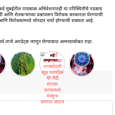
कडे मुंबईतील पावसाळी अधिवेशनातही या परिस्थितीचे पडसाद
ी आणि शेतकऱ्यांच्या प्रश्नांवरून विरोधक सरकारला घेरण्याची
णि विरोधकांमध्ये जोरदार चर्चा होण्याची शक्यता आहे.
्व ताजे अपडेट्स जाणून घेण्यासाठी आमच्यासोबत राहा.
6
महाराष्ट्रातील
सई
आदित्य-मंगल
१० प्रसिद्ध
ताम्हणकरचा
योग 2025:
आणि सर्वात
धनत्रयोदशी
भाग्याचा
क
मोठे किल्ले |
लूक पारंपरिक
आठवडा सुरू
 |
Top 10
💛 मेंदी
ी
Forts in
रंगाच्या
Maharasht
घागरामध्ये
७
ra
मंत्रमुग्ध
करणारा
अंदाज