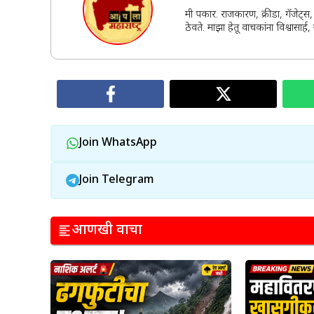
मी पत्रकार. राजकारण, क्रीडा, गॅजेट्
ठेवते. माझा हेतू वाचकांना विश्वासा
Join WhatsApp
Join Telegram
आणखी वाचा