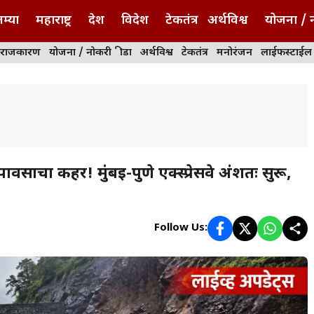
म्या
महाराष्ट्र
देश
विदेश
टेकतंत्र
अर्थविश्व
योजना / 
राजकारण
योजना / नोकरी
क्रीडा
अर्थविश्व
टेकतंत्र
मनोरंजन
लाईफस्टाईल
ाचा कहर! मुंबई-पुणे एक्स्प्रेसवे अंशतः सुरू,
Follow Us: