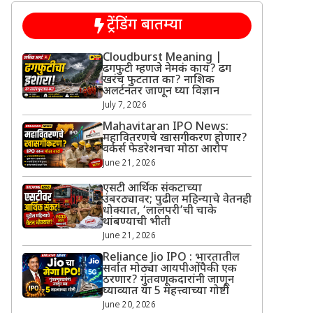
ट्रेंडिंग बातम्या
Cloudburst Meaning |
ढगफुटी म्हणजे नेमकं काय? ढग
खरंच फुटतात का? नाशिक
अलर्टनंतर जाणून घ्या विज्ञान
July 7, 2026
Mahavitaran IPO News:
महावितरणचे खासगीकरण होणार?
वर्कर्स फेडरेशनचा मोठा आरोप
June 21, 2026
एसटी आर्थिक संकटाच्या
उंबरठ्यावर; पुढील महिन्याचे वेतनही
धोक्यात, ‘लालपरी’ची चाके
थांबण्याची भीती
June 21, 2026
Reliance Jio IPO : भारतातील
सर्वात मोठ्या आयपीओंपैकी एक
ठरणार? गुंतवणूकदारांनी जाणून
घ्याव्यात या 5 महत्त्वाच्या गोष्टी
June 20, 2026