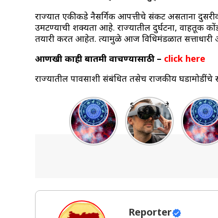
राज्यात एकीकडे नैसर्गिक आपत्तीचे संकट असताना दुसरी
उमटण्याची शक्यता आहे. राज्यातील दुर्घटना, वाहतूक कोंड
तयारी करत आहेत. त्यामुळे आज विधिमंडळात सत्ताधारी आ
आणखी काही बातमी वाचण्यासाठी –
click here
राज्यातील पावसाशी संबंधित तसेच राजकीय घडामोडींचे सर
साप्ताहिक
Samsung ने
“20 ते 2
राशिभविष्य
लॉन्च केला
ऑक्टोबर
27 Oct – 2
जबरदस्त
2025
Nov 2025:
Galaxy XR
साप्ताहि
पैसा, नोकरी,
हेडसेट
राशीभविष्य
फ्लॅट! तुमचं
महालक्ष्म
नशीब काय
योगात
सांगतं?
चमकणार 
राशींचं
नशीब!”
Reporter