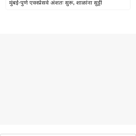
मुंबई-पुणे एक्स्प्रेसवे अंशतः सुरू, शाळांना सुट्टी