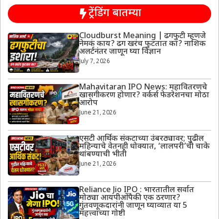
ट्रेंडिंग बातम्या
Cloudburst Meaning | ढगफुटी म्हणजे
नेमकं काय? ढग खरंच फुटतात का? नाशिक
अलर्टनंतर जाणून घ्या विज्ञान
July 7, 2026
Mahavitaran IPO News: महावितरणचे
खासगीकरण होणार? वर्कर्स फेडरेशनचा मोठा
आरोप
June 21, 2026
एसटी आर्थिक संकटाच्या उंबरठ्यावर; पुढील
महिन्याचे वेतनही धोक्यात, ‘लालपरी’ची चाके
थांबण्याची भीती
June 21, 2026
Reliance Jio IPO : भारतातील सर्वात
मोठ्या आयपीओंपैकी एक ठरणार?
गुंतवणूकदारांनी जाणून घ्याव्यात या 5
महत्त्वाच्या गोष्टी