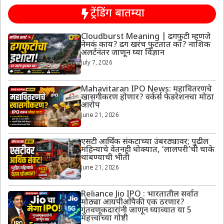
ट्रेंडिंग बातम्या
Cloudburst Meaning | ढगफुटी म्हणजे
नेमकं काय? ढग खरंच फुटतात का? नाशिक
अलर्टनंतर जाणून घ्या विज्ञान
July 7, 2026
Mahavitaran IPO News: महावितरणचे
खासगीकरण होणार? वर्कर्स फेडरेशनचा मोठा
आरोप
June 21, 2026
एसटी आर्थिक संकटाच्या उंबरठ्यावर; पुढील
महिन्याचे वेतनही धोक्यात, ‘लालपरी’ची चाके
थांबण्याची भीती
June 21, 2026
Reliance Jio IPO : भारतातील सर्वात
मोठ्या आयपीओंपैकी एक ठरणार?
गुंतवणूकदारांनी जाणून घ्याव्यात या 5
महत्त्वाच्या गोष्टी