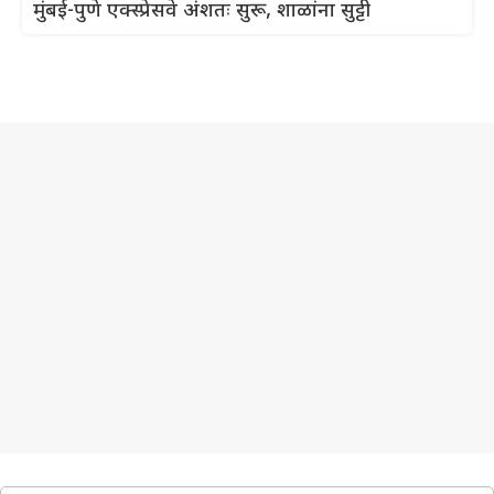
मुंबई-पुणे एक्स्प्रेसवे अंशतः सुरू, शाळांना सुट्टी