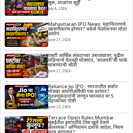
सुरू, शाळांना सुट्टी
July 6, 2026
Mahavitaran IPO News: महावितरणचे
खासगीकरण होणार? वर्कर्स फेडरेशनचा मोठा
आरोप
June 21, 2026
एसटी आर्थिक संकटाच्या उंबरठ्यावर; पुढील
महिन्याचे वेतनही धोक्यात, ‘लालपरी’ची चाके
थांबण्याची भीती
June 21, 2026
Reliance Jio IPO : भारतातील सर्वात
मोठ्या आयपीओंपैकी एक ठरणार?
गुंतवणूकदारांनी जाणून घ्याव्यात या 5
महत्त्वाच्या गोष्टी
June 20, 2026
Terrace Open Rules Mumbai :
मुंबईतील इमारतींचे टेरेस खुले ठेवणे
आवश्यक? अग्निशमन दलाचे आदेश, नियम
काय सांगतात?