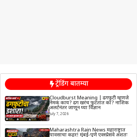
ट्रेंडिंग बातम्या
Cloudburst Meaning | ढगफुटी म्हणजे
नेमकं काय? ढग खरंच फुटतात का? नाशिक
अलर्टनंतर जाणून घ्या विज्ञान
July 7, 2026
Maharashtra Rain News महाराष्ट्रात
पावसाचा कहर! मुंबई-पुणे एक्स्प्रेसवे अंशतः