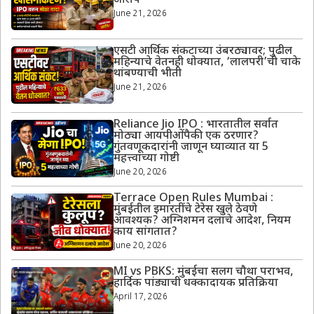
आरोप
June 21, 2026
एसटी आर्थिक संकटाच्या उंबरठ्यावर; पुढील
महिन्याचे वेतनही धोक्यात, ‘लालपरी’ची चाके
थांबण्याची भीती
June 21, 2026
Reliance Jio IPO : भारतातील सर्वात
मोठ्या आयपीओंपैकी एक ठरणार?
गुंतवणूकदारांनी जाणून घ्याव्यात या 5
महत्त्वाच्या गोष्टी
June 20, 2026
Terrace Open Rules Mumbai :
मुंबईतील इमारतींचे टेरेस खुले ठेवणे
आवश्यक? अग्निशमन दलाचे आदेश, नियम
काय सांगतात?
June 20, 2026
MI vs PBKS: मुंबईचा सलग चौथा पराभव,
हार्दिक पांड्याची धक्कादायक प्रतिक्रिया
April 17, 2026