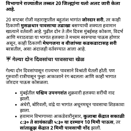
विभागाने राज्यातील तब्बल 20 जिल्ह्यांना यलो अलर्ट जारी केला
आहे.
20 सप्टेंबर रोजी महाराष्ट्रातील बहुतांश भागांत
जोरदार सरी
, तर काही
ठिकाणी
मुसळधार पावसाचा तडाखा
बसण्याची शक्यता हवामान
खात्याने वर्तवली आहे. पुढील दोन ते तीन दिवस मुंबईसह कोकण, विदर्भ
आणि मराठवाडा या भागांत हलक्या ते मध्यम स्वरुपाचा पाऊस होणार
असून, काही ठिकाणी
मेघगर्जना व वीजांच्या कडकडाटासह सरी
बरसतील, असा अंदाजही वर्तवण्यात आला आहे.
☔ गेल्या दोन दिवसांचा पावसाचा खेळ
गेल्या दोन दिवसांपासून राज्यभर पावसाने विश्रांती घेतली होती. पण
गुरुवारी रात्रीपासून पुन्हा आकाशाने रंग बदलला आणि काही भागात
जोरदार पाऊस कोसळला.
मुंबईतील
पश्चिम उपनगरांत
शुक्रवारी हलक्या सरींची नोंद
झाली.
अंधेरी, बोरिवली, वांद्रे या भागांत अधूनमधून पावसाचा शिडकावा
झाला.
हवामान विभागाच्या आकडेवारीनुसार,
कुलाबा केंद्रात सकाळी
८:३० ते सायंकाळी ५:३० या दरम्यान 10 मिमी पाऊस
, तर
सांताक्रूझ केंद्रात 2 मिमी पावसाची नोंद
झाली.