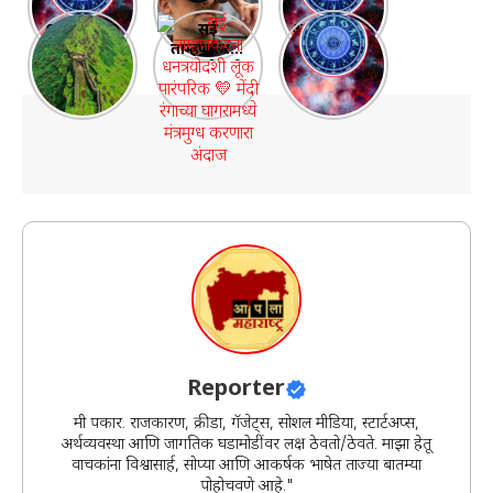
27 Oct – 2
जबरदस्त
2025
महाराष्ट्रातील
सई
आदित्य-मंगल
Nov 2025:
Galaxy XR
साप्ताहिक
१० प्रसिद्ध
ताम्हणकरचा
योग 2025:
पैसा, नोकरी,
हेडसेट
राशीभविष्य |
आणि सर्वात
धनत्रयोदशी
भाग्याचा
फ्लॅट! तुमचं
महालक्ष्मी
मोठे किल्ले |
लूक पारंपरिक
आठवडा सुरू
नशीब काय
योगात
Top 10
💛 मेंदी
सांगतं?
चमकणार ७
Forts in
रंगाच्या
राशींचं
Maharasht
घागरामध्ये
नशीब!”
ra
मंत्रमुग्ध
करणारा
अंदाज
Reporter
मी पत्रकार. राजकारण, क्रीडा, गॅजेट्स, सोशल मीडिया, स्टार्टअप्स,
अर्थव्यवस्था आणि जागतिक घडामोडींवर लक्ष ठेवतो/ठेवते. माझा हेतू
वाचकांना विश्वासार्ह, सोप्या आणि आकर्षक भाषेत ताज्या बातम्या
पोहोचवणे आहे."