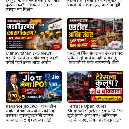
ढगफुटी म्हणजे नेमकं काय? ढग खरंच
महाराष्ट्रात पावसाचा कहर! मुंबई-पुणे
फुटतात का? नाशिक अलर्टनंतर
एक्स्प्रेसवे अंशतः सुरू, शाळांना सुट्टी
जाणून घ्या विज्ञान
Mahavitaran IPO News:
एसटी आर्थिक संकटाच्या उंबरठ्यावर;
महावितरणचे खासगीकरण होणार?
पुढील महिन्याचे वेतनही धोक्यात,
वर्कर्स फेडरेशनचा मोठा आरोप
‘लालपरी’ची चाके थांबण्याची भीती
Reliance Jio IPO : भारतातील
Terrace Open Rules
सर्वात मोठ्या आयपीओंपैकी एक
Mumbai : मुंबईतील इमारतींचे टेरेस
ठरणार? गुंतवणूकदारांनी जाणून
खुले ठेवणे आवश्यक? अग्निशमन
घ्याव्यात या 5 महत्त्वाच्या गोष्टी
दलाचे आदेश, नियम काय सांगतात?