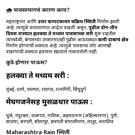
🌧️ पावसामागचं कारण काय?
महाराष्ट्रावर आणि
उत्तर कर्नाटकावर चक्रिय स्थिती
निर्माण झाली
आहे. त्यामुळे वातावरणात आर्द्रता वाढली असून,
पुढील दोन-तीन
दिवस राज्यात हलक्या ते मध्यम पावसाच्या सरी
सुरू राहतील.
त्याचवेळी, बंगालच्या उपसागरातही पुढील आठवड्यात
कमी दाबाचं क्षेत्र
निर्माण होण्याची शक्यता आहे. त्यामुळे पावसाचा जोर आणखी
वाढण्याची शक्यता हवामान खात्याने नाकारलेली नाही.
कुठे होणार पाऊस?
हलक्या ते मध्यम सरी :
मुंबई, ठाणे, पालघर, रायगड, रत्नागिरी, सिंधुदुर्ग
मेघगर्जनेसह मुसळधार पाऊस :
धुळे, नंदुरबार, जळगाव, नाशिक, अहमदनगर (अहिल्यानगर), पुणे,
सातारा, सांगली, सोलापूर, छत्रपती संभाजीनगर, लातूर, धाराशिव
Maharashtra Rain स्थिती