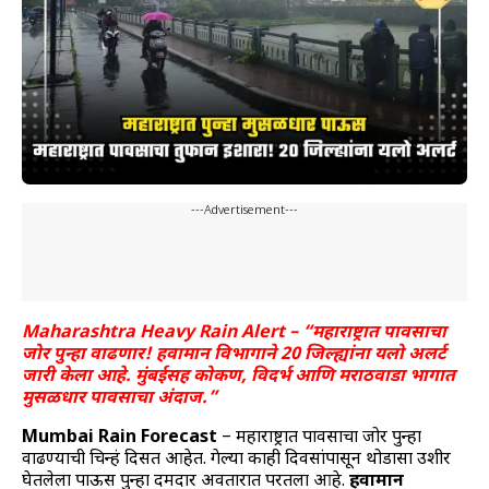
---Advertisement---
Maharashtra Heavy Rain Alert – “महाराष्ट्रात पावसाचा
जोर पुन्हा वाढणार! हवामान विभागाने 20 जिल्ह्यांना यलो अलर्ट
जारी केला आहे. मुंबईसह कोकण, विदर्भ आणि मराठवाडा भागात
मुसळधार पावसाचा अंदाज.”
Mumbai Rain Forecast
– महाराष्ट्रात पावसाचा जोर पुन्हा
वाढण्याची चिन्हं दिसत आहेत. गेल्या काही दिवसांपासून थोडासा उशीर
घेतलेला पाऊस पुन्हा दमदार अवतारात परतला आहे.
हवामान