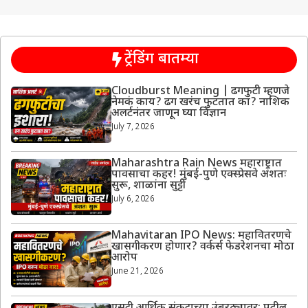
ट्रेंडिंग बातम्या
Cloudburst Meaning | ढगफुटी म्हणजे
नेमकं काय? ढग खरंच फुटतात का? नाशिक
अलर्टनंतर जाणून घ्या विज्ञान
July 7, 2026
Maharashtra Rain News महाराष्ट्रात
पावसाचा कहर! मुंबई-पुणे एक्स्प्रेसवे अंशतः
सुरू, शाळांना सुट्टी
July 6, 2026
Mahavitaran IPO News: महावितरणचे
खासगीकरण होणार? वर्कर्स फेडरेशनचा मोठा
आरोप
June 21, 2026