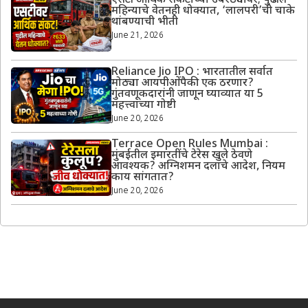
एसटी आर्थिक संकटाच्या उंबरठ्यावर; पुढील
महिन्याचे वेतनही धोक्यात, ‘लालपरी’ची चाके
थांबण्याची भीती
June 21, 2026
Reliance Jio IPO : भारतातील सर्वात
मोठ्या आयपीओंपैकी एक ठरणार?
गुंतवणूकदारांनी जाणून घ्याव्यात या 5
महत्त्वाच्या गोष्टी
June 20, 2026
Terrace Open Rules Mumbai :
मुंबईतील इमारतींचे टेरेस खुले ठेवणे
आवश्यक? अग्निशमन दलाचे आदेश, नियम
काय सांगतात?
June 20, 2026