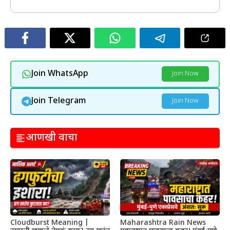
Join WhatsApp
Join Now
Join Telegram
Join Now
आणखी वाचा
Cloudburst Meaning |
Maharashtra Rain News