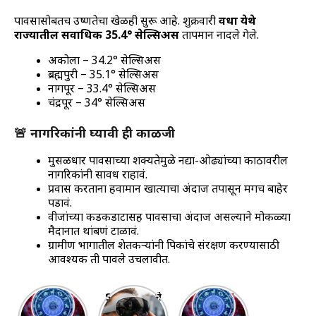
पावसासोबतच उष्णतेचा खेळही सुरू आहे. शुक्रवारी
वर्धा येथे
राज्यातील सर्वाधिक 35.4° सेल्सिअस
तापमान नोंदले गेले.
अकोला – 34.2° सेल्सिअस
ब्रह्मपुरी – 35.1° सेल्सिअस
नागपूर – 33.4° सेल्सिअस
चंद्रपूर – 34° सेल्सिअस
🚨 नागरिकांनी घ्यावी ही काळजी
मुसळधार पावसाच्या शक्यतेमुळे नद्या-ओढ्यांच्या काठावरील
नागरिकांनी सावध राहावं.
प्रवास करताना हवामान खात्याचा अंदाज तपासून मगच बाहेर
पडावं.
वीजांच्या कडकडाटासह पावसाचा अंदाज असल्याने मोकळ्या
मैदानात थांबणं टाळावं.
ग्रामीण भागातील शेतकऱ्यांनी पिकांचे संरक्षण करण्यासाठी
आवश्यक ती पावले उचलावीत.
साप्ताहिक
Samsung ने
“20 ते 26
राशिभविष्य
लॉन्च केला
ऑक्टोबर