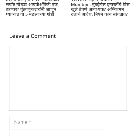
Reliance Jio IPO : भारतातील
Terrace Open Rules
सर्वात मोठ्या आयपीओंपैकी एक
Mumbai : मुंबईतील इमारतींचे टेरेस
ठरणार? गुंतवणूकदारांनी जाणून
खुले ठेवणे आवश्यक? अग्निशमन
घ्याव्यात या 5 महत्त्वाच्या गोष्टी
दलाचे आदेश, नियम काय सांगतात?
Leave a Comment
Comment
Name
Email