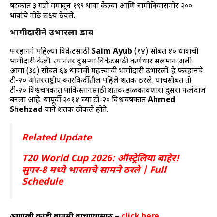
षटकांत ३ गडी गमावून १९९ धावा केल्या आणि नामीबियासमोर २००
धावांचे मोठे लक्ष्य ठेवले.
भागीदारीने उभारला डाव
फरहानने पहिल्या विकेटसाठी
Saim Ayub
(१४) सोबत ४० धावांची
भागीदारी केली. त्यानंतर दुसऱ्या विकेटसाठी कर्णधार सलमान अली
आगा (३८) सोबत ६७ धावांची महत्त्वाची भागीदारी उभारली. हे फरहानचे
टी-२० आंतरराष्ट्रीय कारकिर्दीतील पहिले शतक ठरले. याचसोबत तो
टी-२० विश्वचषकात पाकिस्तानसाठी शतक झळकावणारा दुसरा फलंदाज
बनला आहे. यापूर्वी २०१४ च्या टी-२० विश्वचषकात
Ahmed
Shehzad
याने शतक ठोकले होते.
Related Update
T20 World Cup 2026: ऑस्ट्रेलिया बाहेर!
सुपर-8 मध्ये भारताचे सामने ठरले | Full
Schedule
आणखी काही बातमी वाचण्यासाठी –
click here