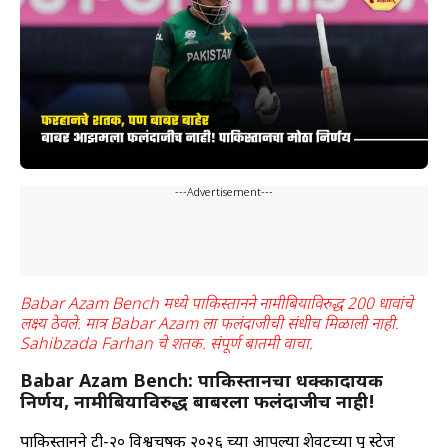
---Advertisement---
Babar Azam Bench मध्ये पाकिस्तानने नामीबियाविरुद्ध 200 धावांचे
लक्ष्य ठेवले. मात्र Babar Azam ला फलंदाजीची संधीच मिळाली नाही.
Sahibzada Farhan चे शतक. संपूर्ण बातमी वाचा.
Babar Azam Bench: पाकिस्तानचा धक्कादायक
निर्णय, नामीबियाविरुद्ध बाबरला फलंदाजीच नाही!
पाकिस्तानने टी-२० विश्वचषक २०२६ च्या आपल्या शेवटच्या ग्रुप स्टेज