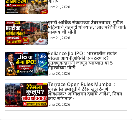
आरोप
June 21, 2026
एसटी आर्थिक संकटाच्या उंबरठ्यावर; पुढील
महिन्याचे वेतनही धोक्यात, ‘लालपरी’ची चाके
थांबण्याची भीती
June 21, 2026
Reliance Jio IPO : भारतातील सर्वात
मोठ्या आयपीओंपैकी एक ठरणार?
गुंतवणूकदारांनी जाणून घ्याव्यात या 5
महत्त्वाच्या गोष्टी
June 20, 2026
Terrace Open Rules Mumbai :
मुंबईतील इमारतींचे टेरेस खुले ठेवणे
आवश्यक? अग्निशमन दलाचे आदेश, नियम
काय सांगतात?
June 20, 2026