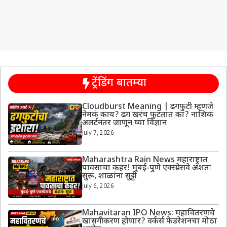
ट्रेंडिंग बातम्या
Cloudburst Meaning | ढगफुटी म्हणजे
नेमकं काय? ढग खरंच फुटतात का? नाशिक
अलर्टनंतर जाणून घ्या विज्ञान
July 7, 2026
Maharashtra Rain News महाराष्ट्रात
पावसाचा कहर! मुंबई-पुणे एक्स्प्रेसवे अंशतः
सुरू, शाळांना सुट्टी
July 6, 2026
Mahavitaran IPO News: महावितरणचे
खासगीकरण होणार? वर्कर्स फेडरेशनचा मोठा