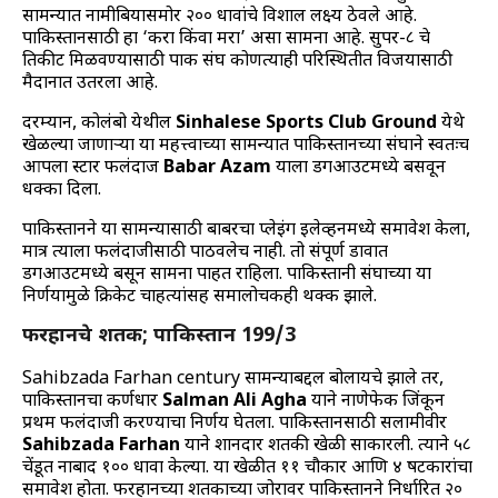
सामन्यात नामीबियासमोर २०० धावांचे विशाल लक्ष्य ठेवले आहे.
पाकिस्तानसाठी हा ‘करा किंवा मरा’ असा सामना आहे. सुपर-८ चे
तिकीट मिळवण्यासाठी पाक संघ कोणत्याही परिस्थितीत विजयासाठी
मैदानात उतरला आहे.
दरम्यान, कोलंबो येथील
Sinhalese Sports Club Ground
येथे
खेळल्या जाणाऱ्या या महत्त्वाच्या सामन्यात पाकिस्तानच्या संघाने स्वतःच
आपला स्टार फलंदाज
Babar Azam
याला डगआउटमध्ये बसवून
धक्का दिला.
पाकिस्तानने या सामन्यासाठी बाबरचा प्लेइंग इलेव्हनमध्ये समावेश केला,
मात्र त्याला फलंदाजीसाठी पाठवलेच नाही. तो संपूर्ण डावात
डगआउटमध्ये बसून सामना पाहत राहिला. पाकिस्तानी संघाच्या या
निर्णयामुळे क्रिकेट चाहत्यांसह समालोचकही थक्क झाले.
फरहानचे शतक; पाकिस्तान 199/3
Sahibzada Farhan century सामन्याबद्दल बोलायचे झाले तर,
पाकिस्तानचा कर्णधार
Salman Ali Agha
याने नाणेफेक जिंकून
प्रथम फलंदाजी करण्याचा निर्णय घेतला. पाकिस्तानसाठी सलामीवीर
Sahibzada Farhan
याने शानदार शतकी खेळी साकारली. त्याने ५८
चेंडूत नाबाद १०० धावा केल्या. या खेळीत ११ चौकार आणि ४ षटकारांचा
समावेश होता. फरहानच्या शतकाच्या जोरावर पाकिस्तानने निर्धारित २०