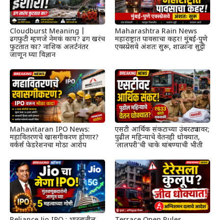
Cloudburst Meaning |
Maharashtra Rain News
ढगफुटी म्हणजे नेमकं काय? ढग खरंच
महाराष्ट्रात पावसाचा कहर! मुंबई-पुणे
फुटतात का? नाशिक अलर्टनंतर
एक्स्प्रेसवे अंशतः सुरू, शाळांना सुट्टी
जाणून घ्या विज्ञान
Mahavitaran IPO News:
एसटी आर्थिक संकटाच्या उंबरठ्यावर;
महावितरणचे खासगीकरण होणार?
पुढील महिन्याचे वेतनही धोक्यात,
वर्कर्स फेडरेशनचा मोठा आरोप
‘लालपरी’ची चाके थांबण्याची भीती