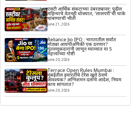
एसटी आर्थिक संकटाच्या उंबरठ्यावर; पुढील
महिन्याचे वेतनही धोक्यात, ‘लालपरी’ची चाके
थांबण्याची भीती
June 21, 2026
Reliance Jio IPO : भारतातील सर्वात
मोठ्या आयपीओंपैकी एक ठरणार?
गुंतवणूकदारांनी जाणून घ्याव्यात या 5
महत्त्वाच्या गोष्टी
June 20, 2026
Terrace Open Rules Mumbai :
मुंबईतील इमारतींचे टेरेस खुले ठेवणे
आवश्यक? अग्निशमन दलाचे आदेश, नियम
काय सांगतात?
June 20, 2026