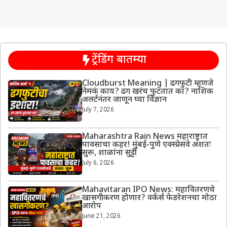
ट्रेंडिंग बातम्या
Cloudburst Meaning | ढगफुटी म्हणजे
नेमकं काय? ढग खरंच फुटतात का? नाशिक
अलर्टनंतर जाणून घ्या विज्ञान
July 7, 2026
Maharashtra Rain News महाराष्ट्रात
पावसाचा कहर! मुंबई-पुणे एक्स्प्रेसवे अंशतः
सुरू, शाळांना सुट्टी
July 6, 2026
Mahavitaran IPO News: महावितरणचे
खासगीकरण होणार? वर्कर्स फेडरेशनचा मोठा
आरोप
June 21, 2026