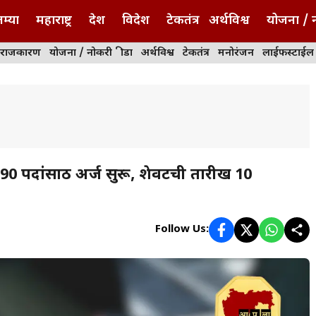
म्या
महाराष्ट्र
देश
विदेश
टेकतंत्र
अर्थविश्व
योजना / 
राजकारण
योजना / नोकरी
क्रीडा
अर्थविश्व
टेकतंत्र
मनोरंजन
लाईफस्टाईल
पदांसाठी अर्ज सुरू, शेवटची तारीख 10
Follow Us: