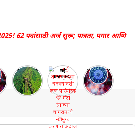
2025! 62 पदांसाठी अर्ज सुरू; पात्रता, पगार आणि
6
महाराष्ट्रातील
सई
आदित्य-मंगल
१० प्रसिद्ध
ताम्हणकरचा
योग 2025:
आणि सर्वात
धनत्रयोदशी
भाग्याचा
क
मोठे किल्ले |
लूक पारंपरिक
आठवडा सुरू
 |
Top 10
💛 मेंदी
ी
Forts in
रंगाच्या
Maharasht
घागरामध्ये
७
ra
मंत्रमुग्ध
करणारा
अंदाज