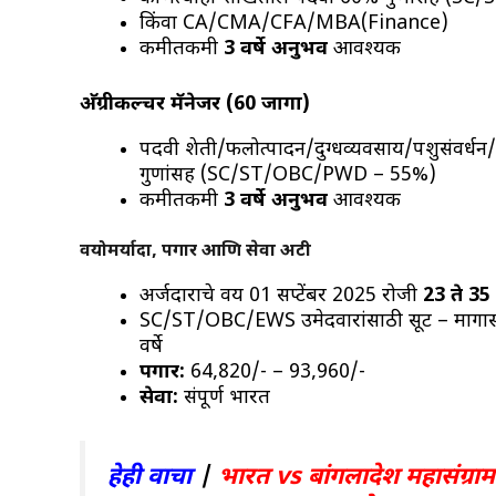
किंवा CA/CMA/CFA/MBA(Finance)
कमीतकमी
3 वर्षे अनुभव
आवश्यक
अ‍ॅग्रीकल्चर मॅनेजर (60 जागा)
पदवी शेती/फलोत्पादन/दुग्धव्यवसाय/पशुसंवर्धन
गुणांसह (SC/ST/OBC/PWD – 55%)
कमीतकमी
3 वर्षे अनुभव
आवश्यक
वयोमर्यादा, पगार आणि सेवा अटी
अर्जदाराचे वय 01 सप्टेंबर 2025 रोजी
23 ते 35 व
SC/ST/OBC/EWS उमेदवारांसाठी सूट – मागासव
वर्षे
पगार:
₹64,820/- – ₹93,960/-
सेवा:
संपूर्ण भारत
हेही वाचा
|
भारत vs बांगलादेश महासंग्र