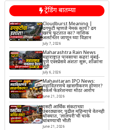
ट्रेंडिंग बातम्या
Cloudburst Meaning |
ढगफुटी म्हणजे नेमकं काय? ढग
खरंच फुटतात का? नाशिक
अलर्टनंतर जाणून घ्या विज्ञान
July 7, 2026
Maharashtra Rain News
महाराष्ट्रात पावसाचा कहर! मुंबई-
पुणे एक्स्प्रेसवे अंशतः सुरू, शाळांना
सुट्टी
July 6, 2026
Mahavitaran IPO News:
महावितरणचे खासगीकरण होणार?
वर्कर्स फेडरेशनचा मोठा आरोप
June 21, 2026
एसटी आर्थिक संकटाच्या
उंबरठ्यावर; पुढील महिन्याचे वेतनही
धोक्यात, ‘लालपरी’ची चाके
थांबण्याची भीती
June 21, 2026