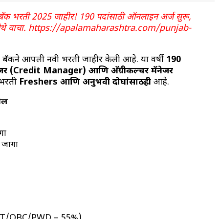
क भरती 2025 जाहीर! 190 पदांसाठी ऑनलाइन अर्ज सुरू,
माहिती येथे वाचा. https://apalamaharashtra.com/punjab-
 बँकने आपली नवी भरती जाहीर केली आहे. या वर्षी
190
ॅनेजर (Credit Manager) आणि अ‍ॅग्रीकल्चर मॅनेजर
ी भरती
Freshers आणि अनुभवी दोघांसाठीही
आहे.
ील
गा
 जागा
SC/ST/OBC/PWD – 55%)