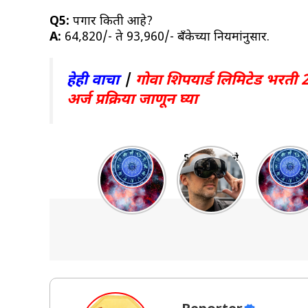
Q5:
पगार किती आहे?
A:
₹64,820/- ते ₹93,960/- बँकेच्या नियमांनुसार.
हेही वाचा
|
गोवा शिपयार्ड लिमिटेड भरती 
अर्ज प्रक्रिया जाणून घ्या
साप्ताहिक
Samsung ने
“20 ते 2
राशिभविष्य
लॉन्च केला
ऑक्टोबर
27 Oct – 2
जबरदस्त
2025
Nov 2025:
Galaxy XR
साप्ताहि
पैसा, नोकरी,
हेडसेट
राशीभविष्य
फ्लॅट! तुमचं
महालक्ष्म
नशीब काय
योगात
सांगतं?
चमकणार 
राशींचं
नशीब!”