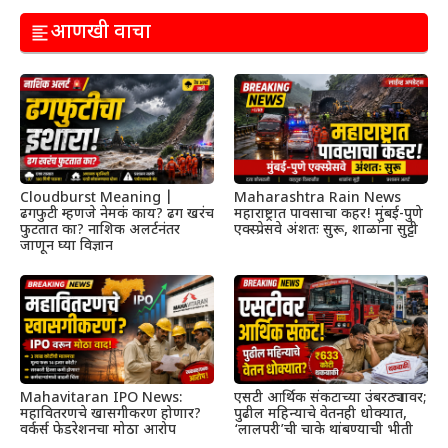
आणखी वाचा
Cloudburst Meaning |
Maharashtra Rain News
ढगफुटी म्हणजे नेमकं काय? ढग खरंच
महाराष्ट्रात पावसाचा कहर! मुंबई-पुणे
फुटतात का? नाशिक अलर्टनंतर
एक्स्प्रेसवे अंशतः सुरू, शाळांना सुट्टी
जाणून घ्या विज्ञान
Mahavitaran IPO News:
एसटी आर्थिक संकटाच्या उंबरठ्यावर;
महावितरणचे खासगीकरण होणार?
पुढील महिन्याचे वेतनही धोक्यात,
वर्कर्स फेडरेशनचा मोठा आरोप
‘लालपरी’ची चाके थांबण्याची भीती