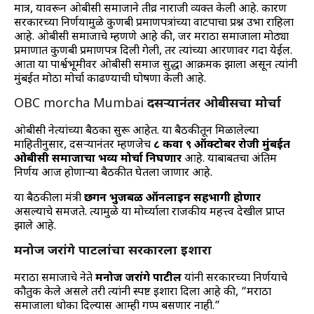
मात्र, यावरून ओबीसी समाजाने तीव्र नाराजी व्यक्त केली आहे. कारण
सरकारच्या निर्णयामुळे कुणबी प्रमाणपत्रांच्या वाटपाचा प्रश्न उभा राहिला
आहे. ओबीसी समाजाचे म्हणणे आहे की, जर मराठा समाजाला मोठ्या
प्रमाणात कुणबी प्रमाणपत्र दिली गेली, तर त्यांच्या आरक्षणावर गदा येईल.
आता या पार्श्वभूमीवर ओबीसी समाज सुद्धा आक्रमक झाला असून त्यांनी
मुंबईत मोठा मोर्चा काढण्याची घोषणा केली आहे.
OBC morcha Mumbai
दसऱ्यानंतर ओबीसींचा मोर्चा
ओबीसी नेत्यांच्या बैठका सुरू आहेत. या बैठकीतून मिळालेल्या
माहितीनुसार, दसऱ्यानंतर म्हणजेच
८ किंवा ९ ऑक्टोबर रोजी मुंबईत
ओबीसी समाजाचा भव्य मोर्चा निघणार
आहे. याबाबतचा अंतिम
निर्णय आज होणाऱ्या बैठकीत घेतला जाणार आहे.
या बैठकीला मंत्री
छगन भुजबळ ऑनलाइन सहभागी होणार
असल्याचे समजते. त्यामुळे या मोर्च्याला राजकीय महत्त्व देखील प्राप्त
झाले आहे.
मनोज जरांगे पाटलांचा सरकारला इशारा
मराठा समाजाचे नेते
मनोज जरांगे पाटील
यांनी सरकारच्या निर्णयाचे
कौतुक केले असले तरी त्यांनी स्पष्ट इशारा दिला आहे की, “मराठा
समाजाला धोका दिल्यास आम्ही गप्प बसणार नाही.”