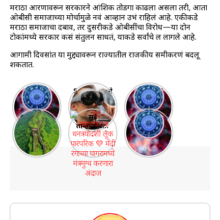
मराठा आरक्षणावरून सरकारने आंशिक तोडगा काढला असला तरी, आता
ओबीसी समाजाच्या मोर्चामुळे नवं आव्हान उभं राहिलं आहे. एकीकडे
मराठा समाजाचा दबाव, तर दुसरीकडे ओबीसींचा विरोध—या दोन
टोकांमध्ये सरकार कसं संतुलन साधतं, याकडे सर्वांचे लक्ष लागले आहे.
आगामी दिवसांत या मुद्द्यावरून राज्यातील राजकीय समीकरणं बदलू
शकतात.
साप्ताहिक
Samsung ने
“20 ते 26
राशिभविष्य
लॉन्च केला
ऑक्टोबर
27 Oct – 2
जबरदस्त
2025
महाराष्ट्रातील
सई
आदित्य-मंगल
Nov 2025:
Galaxy XR
साप्ताहिक
१० प्रसिद्ध
ताम्हणकरचा
योग 2025:
पैसा, नोकरी,
हेडसेट
राशीभविष्य |
आणि सर्वात
धनत्रयोदशी
भाग्याचा
फ्लॅट! तुमचं
महालक्ष्मी
मोठे किल्ले |
लूक पारंपरिक
आठवडा सुरू
नशीब काय
योगात
Top 10
💛 मेंदी
सांगतं?
चमकणार ७
Forts in
रंगाच्या
राशींचं
Maharasht
घागरामध्ये
नशीब!”
ra
मंत्रमुग्ध
करणारा
अंदाज