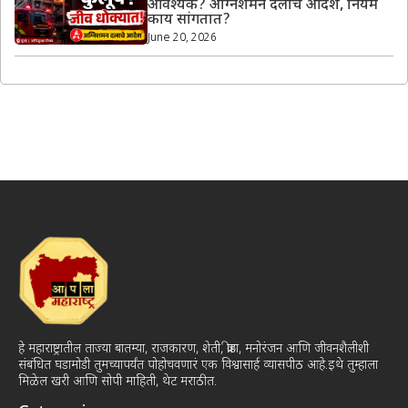
आवश्यक? अग्निशमन दलाचे आदेश, नियम
काय सांगतात?
June 20, 2026
हे महाराष्ट्रातील ताज्या बातम्या, राजकारण, शेती, क्रीडा, मनोरंजन आणि जीवनशैलीशी
संबंधित घडामोडी तुमच्यापर्यंत पोहोचवणारं एक विश्वासार्ह व्यासपीठ आहे.इथे तुम्हाला
मिळेल खरी आणि सोपी माहिती, थेट मराठीत.