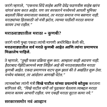
जरांगे म्हणाले,
“एकनाथ शिंदे साहेब आणि देवेंद्र फडणवीस साहेब खरंच
चांगलं काम करत आहेत. पण जर सरकारने मध्येमध्ये आपली भूमिका
बदलली किंवा समाजाला फसवलं, तर मराठा समाज गप्प बसणार नाही.
मराठ्यांच्या हितासाठी जो मंत्री झटेल, त्याच्या पाठीशी मराठा समाज
कायम उभा राहील.”
मराठवाड्यातील मराठा = कुणबी?
जरांगे यांनी पुन्हा एकदा त्यांची मागणी अधोरेखित केली की,
मराठवाड्यातील सर्व मराठे कुणबी आहेत आणि त्यांना प्रमाणपत्र
मिळालेच पाहिजे.
ते म्हणाले,
“तुम्ही फक्त प्रक्रिया सुरू करा. आम्हाला काही अडचण नाही.
हैदराबाद गॅझेटिअरमध्ये स्पष्ट लिहिलं आहे की मराठवाड्यातील मराठा
कुणबी आहेत. एकदा प्रमाणपत्र वाटप सुरू झालं की ते अखंडित सुरू ठेवा.
मध्येच थांबवलं, तर आंदोलन आणखी पेटेल.”
त्याचबरोबर त्यांनी मंत्री
विखे पाटील यांच्या प्रयत्नांचे कौतुक
करताना
सांगितलं की,
“विखे पाटील यांनी जो पुढाकार घेतलाय त्याबद्दल मराठा
समाज कायम आभारी राहील. पण एकही मराठा सुटता कामा नये.”
सरकारसमोर नवं आव्हान