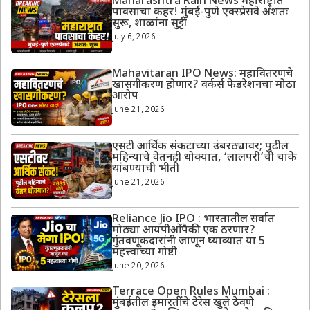
Maharashtra Rain News महाराष्ट्रात
पावसाचा कहर! मुंबई-पुणे एक्स्प्रेसवे अंशतः
सुरू, शाळांना सुट्टी
July 6, 2026
Mahavitaran IPO News: महावितरणचे
खासगीकरण होणार? वर्कर्स फेडरेशनचा मोठा
आरोप
June 21, 2026
एसटी आर्थिक संकटाच्या उंबरठ्यावर; पुढील
महिन्याचे वेतनही धोक्यात, ‘लालपरी’ची चाके
थांबण्याची भीती
June 21, 2026
Reliance Jio IPO : भारतातील सर्वात
मोठ्या आयपीओंपैकी एक ठरणार?
गुंतवणूकदारांनी जाणून घ्याव्यात या 5
महत्त्वाच्या गोष्टी
June 20, 2026
Terrace Open Rules Mumbai :
मुंबईतील इमारतींचे टेरेस खुले ठेवणे