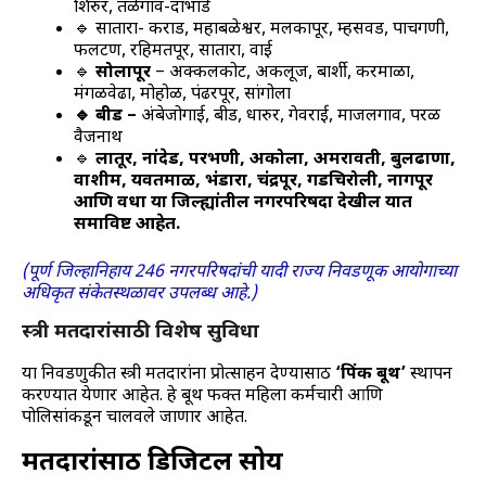
शिरुर, तळेगाव-दाभाडे
🔹 सातारा- कराड, महाबळेश्वर, मलकापूर, म्हसवड, पाचगणी,
फलटण, रहिमतपूर, सातारा, वाई
🔹
सोलापूर
– अक्कलकोट, अकलूज, बार्शी, करमाळा,
मंगळवेढा, मोहोळ, पंढरपूर, सांगोला
🔹 बीड –
अंबेजोगाई, बीड, धारुर, गेवराई, माजलगाव, परळी
वैजनाथ
🔹
लातूर, नांदेड, परभणी, अकोला, अमरावती, बुलढाणा,
वाशीम, यवतमाळ, भंडारा, चंद्रपूर, गडचिरोली, नागपूर
आणि वर्धा या जिल्ह्यांतील नगरपरिषदा देखील यात
समाविष्ट आहेत.
(पूर्ण जिल्हानिहाय 246 नगरपरिषदांची यादी राज्य निवडणूक आयोगाच्या
अधिकृत संकेतस्थळावर उपलब्ध आहे.)
स्त्री मतदारांसाठी विशेष सुविधा
या निवडणुकीत स्त्री मतदारांना प्रोत्साहन देण्यासाठी
‘पिंक बूथ’
स्थापन
करण्यात येणार आहेत. हे बूथ फक्त महिला कर्मचारी आणि
पोलिसांकडून चालवले जाणार आहेत.
मतदारांसाठी डिजिटल सोय