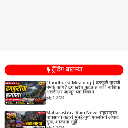
ट्रेंडिंग बातम्या
Cloudburst Meaning | ढगफुटी म्हणजे
नेमकं काय? ढग खरंच फुटतात का? नाशिक
अलर्टनंतर जाणून घ्या विज्ञान
July 7, 2026
Maharashtra Rain News महाराष्ट्रात
पावसाचा कहर! मुंबई-पुणे एक्स्प्रेसवे अंशतः
सुरू, शाळांना सुट्टी
July 6, 2026