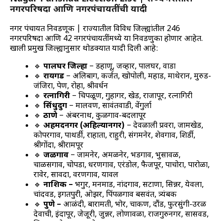
नगरपरिषदा आणि नगरपंचायतींची यादी
नगर पंचायत निवडणूक | राज्यातील विविध जिल्ह्यांतील 246
नगरपरिषदा आणि 42 नगरपंचायतींमध्ये या निवडणुका होणार आहेत.
खाली प्रमुख जिल्ह्यानुसार थोडक्यात यादी दिली आहे:
🔹
पालघर जिल्हा
– डहाणू, जव्हार, पालघर, वाडा
🔹
रायगड
– अलिबाग, कर्जत, खोपोली, महाड, माथेरान, मुरुड-
जंजिरा, पेण, रोहा, श्रीवर्धन
🔹
रत्नागिरी
– चिपळूण, गुहागर, खेड, राजापूर, रत्नागिरी
🔹
सिंधुदुर्ग
– मालवण, सावंतवाडी, वेंगुर्ला
🔹
ठाणे
– अंबरनाथ, कुळगाव-बदलापूर
🔹
अहमदनगर (अहिल्यानगर)
– देवळाली प्रवरा, जामखेड,
कोपरगाव, पाथर्डी, राहाता, राहुरी, संगमनेर, शेवगाव, शिर्डी,
श्रीगोंदा, श्रीरामपूर
🔹
जळगाव
– जामनेर, अमळनेर, भडगाव, भुसावळ,
चाळीसगाव, चोपडा, धरणगाव, एरंडोल, फैजपूर, पाचोरा, पारोळा,
रावेर, सावदा, वरणगाव, यावल
🔹
नाशिक –
भगुर, मनमाड, नांदगाव, सटाणा, सिन्नर, येवला,
चांदवड, इगतपुरी, ओझर, पिंपळगाव बसवंत, त्र्यंबक
🔹
पुणे –
आळंदी, बारामती, भोर, चाकण, दौंड, फुरसुंगी-उरळी
देवाची, इंदापूर, जेजूरी, जुन्नर, लोणावळा, राजगुरुनगर, सासवड,