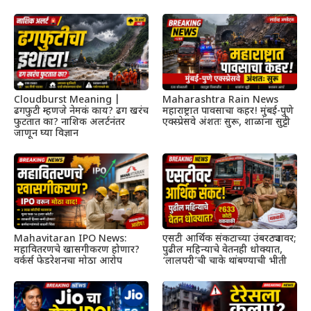
Cloudburst Meaning |
Maharashtra Rain News
ढगफुटी म्हणजे नेमकं काय? ढग खरंच
महाराष्ट्रात पावसाचा कहर! मुंबई-पुणे
फुटतात का? नाशिक अलर्टनंतर
एक्स्प्रेसवे अंशतः सुरू, शाळांना सुट्टी
जाणून घ्या विज्ञान
Mahavitaran IPO News:
एसटी आर्थिक संकटाच्या उंबरठ्यावर;
महावितरणचे खासगीकरण होणार?
पुढील महिन्याचे वेतनही धोक्यात,
वर्कर्स फेडरेशनचा मोठा आरोप
‘लालपरी’ची चाके थांबण्याची भीती