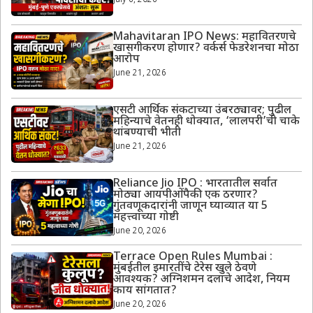
Mahavitaran IPO News: महावितरणचे
खासगीकरण होणार? वर्कर्स फेडरेशनचा मोठा
आरोप
June 21, 2026
एसटी आर्थिक संकटाच्या उंबरठ्यावर; पुढील
महिन्याचे वेतनही धोक्यात, ‘लालपरी’ची चाके
थांबण्याची भीती
June 21, 2026
Reliance Jio IPO : भारतातील सर्वात
मोठ्या आयपीओंपैकी एक ठरणार?
गुंतवणूकदारांनी जाणून घ्याव्यात या 5
महत्त्वाच्या गोष्टी
June 20, 2026
Terrace Open Rules Mumbai :
मुंबईतील इमारतींचे टेरेस खुले ठेवणे
आवश्यक? अग्निशमन दलाचे आदेश, नियम
काय सांगतात?
June 20, 2026