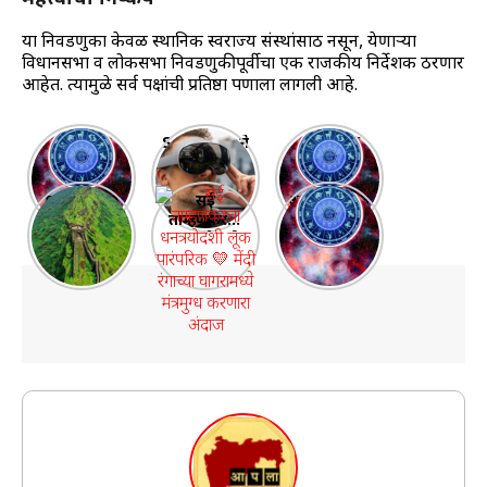
या निवडणुका केवळ स्थानिक स्वराज्य संस्थांसाठी नसून, येणाऱ्या
विधानसभा व लोकसभा निवडणुकीपूर्वीचा एक राजकीय निर्देशक ठरणार
आहेत. त्यामुळे सर्व पक्षांची प्रतिष्ठा पणाला लागली आहे.
साप्ताहिक
Samsung ने
“20 ते 26
राशिभविष्य
लॉन्च केला
ऑक्टोबर
27 Oct – 2
जबरदस्त
2025
महाराष्ट्रातील
सई
आदित्य-मंगल
Nov 2025:
Galaxy XR
साप्ताहिक
१० प्रसिद्ध
ताम्हणकरचा
योग 2025:
पैसा, नोकरी,
हेडसेट
राशीभविष्य |
आणि सर्वात
धनत्रयोदशी
भाग्याचा
फ्लॅट! तुमचं
महालक्ष्मी
मोठे किल्ले |
लूक पारंपरिक
आठवडा सुरू
नशीब काय
योगात
Top 10
💛 मेंदी
सांगतं?
चमकणार ७
Forts in
रंगाच्या
राशींचं
Maharasht
घागरामध्ये
नशीब!”
ra
मंत्रमुग्ध
करणारा
अंदाज