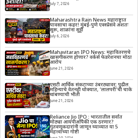
July 7, 2026
Maharashtra Rain News महाराष्ट्रात
पावसाचा कहर! मुंबई-पुणे एक्स्प्रेसवे अंशतः
सुरू, शाळांना सुट्टी
July 6, 2026
Mahavitaran IPO News: महावितरणचे
खासगीकरण होणार? वर्कर्स फेडरेशनचा मोठा
आरोप
June 21, 2026
एसटी आर्थिक संकटाच्या उंबरठ्यावर; पुढील
महिन्याचे वेतनही धोक्यात, ‘लालपरी’ची चाके
थांबण्याची भीती
June 21, 2026
Reliance Jio IPO : भारतातील सर्वात
मोठ्या आयपीओंपैकी एक ठरणार?
गुंतवणूकदारांनी जाणून घ्याव्यात या 5
महत्त्वाच्या गोष्टी