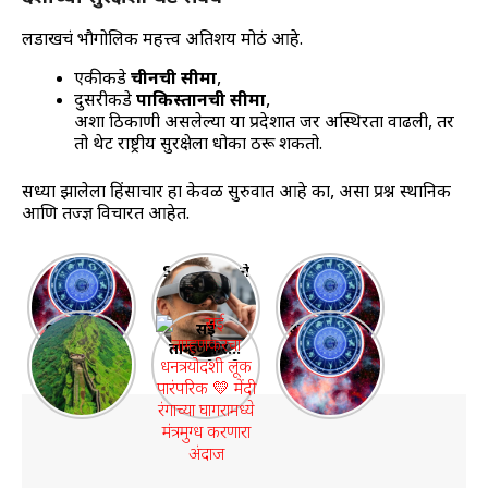
लडाखचं भौगोलिक महत्त्व अतिशय मोठं आहे.
एकीकडे
चीनची सीमा
,
दुसरीकडे
पाकिस्तानची सीमा
,
अशा ठिकाणी असलेल्या या प्रदेशात जर अस्थिरता वाढली, तर
तो थेट राष्ट्रीय सुरक्षेला धोका ठरू शकतो.
सध्या झालेला हिंसाचार हा केवळ सुरुवात आहे का, असा प्रश्न स्थानिक
आणि तज्ज्ञ विचारत आहेत.
साप्ताहिक
Samsung ने
“20 ते 26
राशिभविष्य
लॉन्च केला
ऑक्टोबर
27 Oct – 2
जबरदस्त
2025
महाराष्ट्रातील
सई
आदित्य-मंगल
Nov 2025:
Galaxy XR
साप्ताहिक
१० प्रसिद्ध
ताम्हणकरचा
योग 2025:
पैसा, नोकरी,
हेडसेट
राशीभविष्य |
आणि सर्वात
धनत्रयोदशी
भाग्याचा
फ्लॅट! तुमचं
महालक्ष्मी
मोठे किल्ले |
लूक पारंपरिक
आठवडा सुरू
नशीब काय
योगात
Top 10
💛 मेंदी
सांगतं?
चमकणार ७
Forts in
रंगाच्या
राशींचं
Maharasht
घागरामध्ये
नशीब!”
ra
मंत्रमुग्ध
करणारा