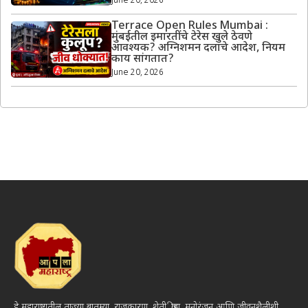
June 20, 2026
Terrace Open Rules Mumbai :
मुंबईतील इमारतींचे टेरेस खुले ठेवणे
आवश्यक? अग्निशमन दलाचे आदेश, नियम
काय सांगतात?
June 20, 2026
हे महाराष्ट्रातील ताज्या बातम्या, राजकारण, शेती, क्रीडा, मनोरंजन आणि जीवनशैलीशी