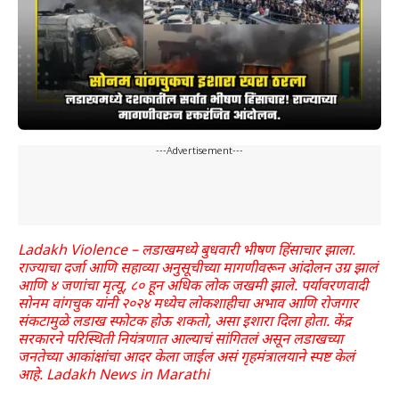
---Advertisement---
Ladakh Violence – लडाखमध्ये बुधवारी भीषण हिंसाचार झाला.
राज्याचा दर्जा आणि सहाव्या अनुसूचीच्या मागणीवरून आंदोलन उग्र झालं
आणि ४ जणांचा मृत्यू, ८० हून अधिक लोक जखमी झाले. पर्यावरणवादी
सोनम वांगचुक यांनी २०२४ मध्येच लोकशाहीचा अभाव आणि रोजगार
संकटामुळे लडाख स्फोटक होऊ शकतो, असा इशारा दिला होता. केंद्र
सरकारने परिस्थिती नियंत्रणात आल्याचं सांगितलं असून लडाखच्या
जनतेच्या आकांक्षांचा आदर केला जाईल असं गृहमंत्रालयाने स्पष्ट केलं
आहे. Ladakh News in Marathi