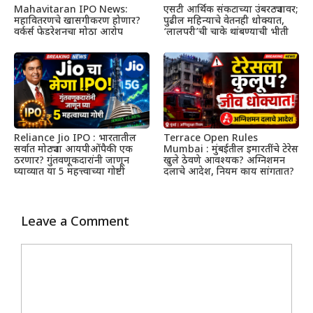
Mahavitaran IPO News:
एसटी आर्थिक संकटाच्या उंबरठ्यावर;
महावितरणचे खासगीकरण होणार?
पुढील महिन्याचे वेतनही धोक्यात,
वर्कर्स फेडरेशनचा मोठा आरोप
‘लालपरी’ची चाके थांबण्याची भीती
Reliance Jio IPO : भारतातील
Terrace Open Rules
सर्वात मोठ्या आयपीओंपैकी एक
Mumbai : मुंबईतील इमारतींचे टेरेस
ठरणार? गुंतवणूकदारांनी जाणून
खुले ठेवणे आवश्यक? अग्निशमन
घ्याव्यात या 5 महत्त्वाच्या गोष्टी
दलाचे आदेश, नियम काय सांगतात?
Leave a Comment
Comment