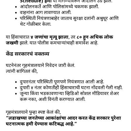
Schedule) हमी
या मागण्यांवरून आंदोलन उग्र झालं.
आंदोलनकर्ते आणि पोलिसांमध्ये चकमक झाली.
वाहनांना आग लावण्यात आली.
परिस्थिती नियंत्रणाबाहेर जाताच सुरक्षा दलांनी अश्रुधूर आणि
थेट गोळीबार केला.
या हिंसाचारात
४ जणांचा मृत्यू झाला
, तर
८० हून अधिक लोक
जखमी
झाले. यात पोलीस कर्मचाऱ्यांचाही समावेश आहे.
केंद्र सरकारचं वक्तव्य
घटनेनंतर गृहमंत्रालयाने निवेदन जारी केलं.
त्यांनी सांगितलं की,
दुपारनंतर परिस्थिती पूर्णपणे नियंत्रणात आली आहे.
दुपारी ४ नंतर कोणतीही हिंसाचाराची घटना नोंदवली गेली नाही.
जुन्या किंवा भडकावणाऱ्या व्हिडिओ सोशल मीडियावर शेअर
करू नका, अशी विनंती करण्यात आली.
गृहमंत्रालयाने पुन्हा स्पष्ट केलं की,
“लडाखच्या जनतेच्या आकांक्षांचा आदर करत केंद्र सरकार पुरेशा
घटनात्मक हमी देण्यास कटिबद्ध आहे.”