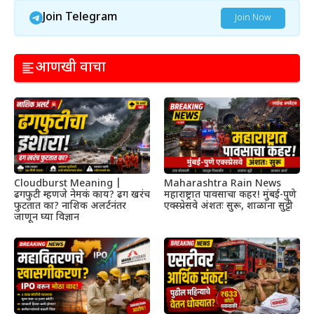
Join Telegram
Join Now
आणखी वाचा
Cloudburst Meaning |
Maharashtra Rain News
ढगफुटी म्हणजे नेमकं काय? ढग खरंच
महाराष्ट्रात पावसाचा कहर! मुंबई-पुणे
फुटतात का? नाशिक अलर्टनंतर
एक्स्प्रेसवे अंशतः सुरू, शाळांना सुट्टी
जाणून घ्या विज्ञान