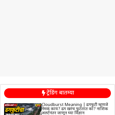
ट्रेंडिंग बातम्या
Cloudburst Meaning | ढगफुटी म्हणजे
नेमकं काय? ढग खरंच फुटतात का? नाशिक
अलर्टनंतर जाणून घ्या विज्ञान