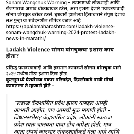
Sonam Wangchuk Warning – लडाखमध्ये लोकशाही आणि
रोजगाराचा अभाव धोकादायक ठरेल, असा इशारा देणारे पर्यावरणवादी
सोनम वांगचुक बरोबर ठरले. बुधवारी झालेल्या हिंसाचाराने संपूर्ण देशाचं
लक्ष पुन्हा या संवेदनशील सीमेवर वळलं आहे
https://apalamaharashtra.com/ladakh-violence-
sonam-wangchuk-warning-2024-protest-ladakh-
news-in-marathi/
Ladakh Violence सोनम वांगचुकचा इशारा काय
होता?
प्रसिद्ध पर्यावरणवादी आणि हवामान कार्यकर्ते
सोनम वांगचुक
यांनी
२०२४ मध्येच मोठा इशारा दिला होता.
कुल्लूमध्ये घेतलेल्या पत्रकार परिषदेत, दिल्लीकडे पायी मोर्चा
काढताना ते म्हणाले होते –
“लडाख केंद्रशासित प्रदेश झाला याबद्दल आम्ही
आभारी आहोत. पण आमची मूळ मागणी होती –
विधानसभेसह केंद्रशासित प्रदेश. लोकांनी स्वतःचा
प्रदेश स्वतः चालवता यावा हीच अपेक्षा होती. मात्र
आता संपूर्ण कारभार नोकरशाहीकडे गेला आहे आणि