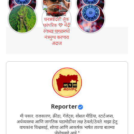
27 Oct – 2
जबरदस्त
2025
महाराष्ट्रातील
सई
आदित्य-मंगल
Nov 2025:
Galaxy XR
साप्ताहिक
१० प्रसिद्ध
ताम्हणकरचा
योग 2025:
पैसा, नोकरी,
हेडसेट
राशीभविष्य |
आणि सर्वात
धनत्रयोदशी
भाग्याचा
फ्लॅट! तुमचं
महालक्ष्मी
मोठे किल्ले |
लूक पारंपरिक
आठवडा सुरू
नशीब काय
योगात
Top 10
💛 मेंदी
सांगतं?
चमकणार ७
Forts in
रंगाच्या
राशींचं
Maharasht
घागरामध्ये
नशीब!”
ra
मंत्रमुग्ध
करणारा
अंदाज
Reporter
मी पत्रकार. राजकारण, क्रीडा, गॅजेट्स, सोशल मीडिया, स्टार्टअप्स,
अर्थव्यवस्था आणि जागतिक घडामोडींवर लक्ष ठेवतो/ठेवते. माझा हेतू
वाचकांना विश्वासार्ह, सोप्या आणि आकर्षक भाषेत ताज्या बातम्या
पोहोचवणे आहे."