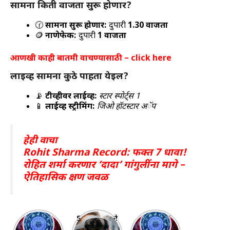
सामना किती वाजता सुरू होणार?
🕜
सामना सुरू होणार:
दुपारी
1.30 वाजता
🪙
नाणेफेक:
दुपारी
1 वाजता
आणखी काही बातमी वाचण्यासाठी –
click here
लाईव्ह सामना कुठे पाहता येईल?
📡
टीव्हीवर लाईव्ह:
स्टार स्पोर्ट्स 1
📱
लाईव्ह स्ट्रीमिंग:
जिओ हॉटस्टार अॅप
हेही वाचा
Rohit Sharma Record: फक्त 7 धावा!
रोहित शर्मा करणार ‘दादा’ गांगुलींना मागे –
ऐतिहासिक क्षण जवळ
साप्ताहिक
Samsung ने
“20 ते 26
राशिभविष्य
लॉन्च केला
ऑक्टोबर