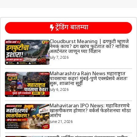
ट्रेंडिंग बातम्या
Cloudburst Meaning | ढगफुटी म्हणजे
नेमकं काय? ढग खरंच फुटतात का? नाशिक
अलर्टनंतर जाणून घ्या विज्ञान
July 7, 2026
Maharashtra Rain News महाराष्ट्रात
पावसाचा कहर! मुंबई-पुणे एक्स्प्रेसवे अंशतः
सुरू, शाळांना सुट्टी
July 6, 2026
Mahavitaran IPO News: महावितरणचे
खासगीकरण होणार? वर्कर्स फेडरेशनचा मोठा
आरोप
June 21, 2026