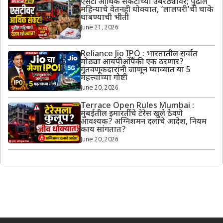
एसटी आर्थिक संकटाच्या उंबरठ्यावर; पुढील
महिन्याचे वेतनही धोक्यात, ‘लालपरी’ची चाके
थांबण्याची भीती
June 21, 2026
Reliance Jio IPO : भारतातील सर्वात
मोठ्या आयपीओंपैकी एक ठरणार?
गुंतवणूकदारांनी जाणून घ्याव्यात या 5
महत्त्वाच्या गोष्टी
June 20, 2026
Terrace Open Rules Mumbai :
मुंबईतील इमारतींचे टेरेस खुले ठेवणे
आवश्यक? अग्निशमन दलाचे आदेश, नियम
काय सांगतात?
June 20, 2026