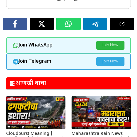
Join WhatsApp
Join Now
Join Telegram
Join Now
आणखी वाचा
Cloudburst Meaning |
Maharashtra Rain News