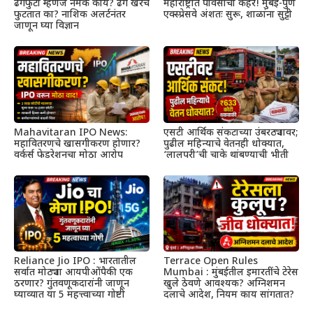
ढगफुटी म्हणजे नेमकं काय? ढग खरंच
महाराष्ट्रात पावसाचा कहर! मुंबई-पुणे
फुटतात का? नाशिक अलर्टनंतर
एक्स्प्रेसवे अंशतः सुरू, शाळांना सुट्टी
जाणून घ्या विज्ञान
Mahavitaran IPO News:
एसटी आर्थिक संकटाच्या उंबरठ्यावर;
महावितरणचे खासगीकरण होणार?
पुढील महिन्याचे वेतनही धोक्यात,
वर्कर्स फेडरेशनचा मोठा आरोप
‘लालपरी’ची चाके थांबण्याची भीती
Reliance Jio IPO : भारतातील
Terrace Open Rules
सर्वात मोठ्या आयपीओंपैकी एक
Mumbai : मुंबईतील इमारतींचे टेरेस
ठरणार? गुंतवणूकदारांनी जाणून
खुले ठेवणे आवश्यक? अग्निशमन
घ्याव्यात या 5 महत्त्वाच्या गोष्टी
दलाचे आदेश, नियम काय सांगतात?