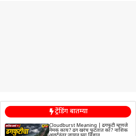
ट्रेंडिंग बातम्या
Cloudburst Meaning | ढगफुटी म्हणजे
नेमकं काय? ढग खरंच फुटतात का? नाशिक
अलर्टनंतर जाणून घ्या विज्ञान