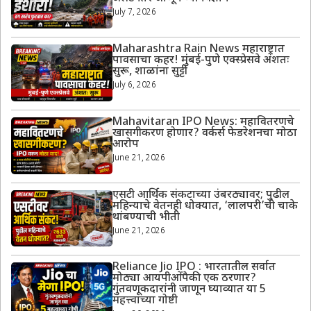
July 7, 2026
Maharashtra Rain News महाराष्ट्रात
पावसाचा कहर! मुंबई-पुणे एक्स्प्रेसवे अंशतः
सुरू, शाळांना सुट्टी
July 6, 2026
Mahavitaran IPO News: महावितरणचे
खासगीकरण होणार? वर्कर्स फेडरेशनचा मोठा
आरोप
June 21, 2026
एसटी आर्थिक संकटाच्या उंबरठ्यावर; पुढील
महिन्याचे वेतनही धोक्यात, ‘लालपरी’ची चाके
थांबण्याची भीती
June 21, 2026
Reliance Jio IPO : भारतातील सर्वात
मोठ्या आयपीओंपैकी एक ठरणार?
गुंतवणूकदारांनी जाणून घ्याव्यात या 5
महत्त्वाच्या गोष्टी