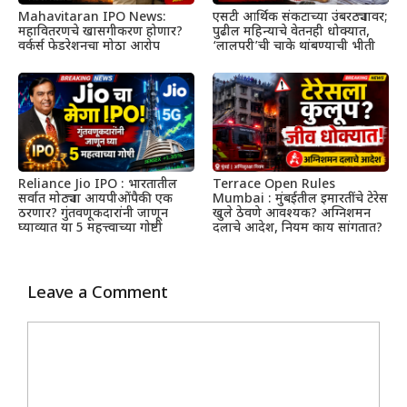
Mahavitaran IPO News:
एसटी आर्थिक संकटाच्या उंबरठ्यावर;
महावितरणचे खासगीकरण होणार?
पुढील महिन्याचे वेतनही धोक्यात,
वर्कर्स फेडरेशनचा मोठा आरोप
‘लालपरी’ची चाके थांबण्याची भीती
Reliance Jio IPO : भारतातील
Terrace Open Rules
सर्वात मोठ्या आयपीओंपैकी एक
Mumbai : मुंबईतील इमारतींचे टेरेस
ठरणार? गुंतवणूकदारांनी जाणून
खुले ठेवणे आवश्यक? अग्निशमन
घ्याव्यात या 5 महत्त्वाच्या गोष्टी
दलाचे आदेश, नियम काय सांगतात?
Leave a Comment
Comment