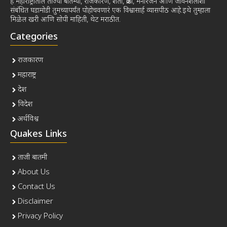
हे महाराष्ट्रातील ताज्या बातम्या, राजकारण, शेती, क्रीडा, मनोरंजन आणि जीवनशैलीशी
संबंधित घडामोडी तुमच्यापर्यंत पोहोचवणारं एक विश्वासार्ह व्यासपीठ आहे.इथे तुम्हाला
मिळेल खरी आणि सोपी माहिती, थेट मराठीत.
Categories
राजकारण
महाराष्ट्र
देश
विदेश
अर्थविश्व
Quakes Links
ताजी बातमी
About Us
Contact Us
Disclaimer
Privacy Policy