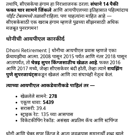
तथापि, सीएसकेचा हंगाम हा निराशाजनक ठरला.
संघाने 14 पैकी
फक्त चार सामने जिंकले
आणि आयपीएलच्या इतिहासात पहिल्यांदाच
पॉईंट टेबलमध्ये तळाशी
राहिला. पण चाहत्यांना माहित आहे —
सीएसकेसाठी एक खराब हंगाम म्हणजे पुढच्या सीझनसाठी अधिक
मजबूत पुनरागमन!
धोनीची आयपीएल कारकीर्द
Dhoni Retirement | धोनीचा आयपीएल प्रवास म्हणजे एका
फ्रँचायझीचा आत्मा. 2008 पासून 2015 पर्यंत आणि नंतर 2018 पासून
आतापर्यंत, तो
चेन्नई सुपर किंग्जसाठीच खेळत आहे
. फक्त 2016
आणि 2017 मध्ये, जेव्हा सीएसकेवर बंदी होती, तेव्हा त्याने
रायझिंग
पुणे सुपरजायंट्स
कडून खेळलं आणि त्या संघाचंही नेतृत्व केलं.
त्याच्या आयपीएल आकडेवारीकडे पाहिलं तर —
खेळलेले सामने:
278
एकूण धावा:
5439
सरासरी: 39.4
स्ट्राईक रेट: 135 च्या आसपास
विकेटकीपिंग रेकॉर्ड: असंख्य अप्रतिम कॅच आणि स्टंपिंग्ज
धोनी आणि चेन्नई सुपर किंग्ज हे आता जवळपास समानार्थी शब्द झाले