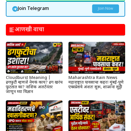
Join Telegram
Join Now
आणखी वाचा
Cloudburst Meaning |
Maharashtra Rain News
ढगफुटी म्हणजे नेमकं काय? ढग खरंच
महाराष्ट्रात पावसाचा कहर! मुंबई-पुणे
फुटतात का? नाशिक अलर्टनंतर
एक्स्प्रेसवे अंशतः सुरू, शाळांना सुट्टी
जाणून घ्या विज्ञान