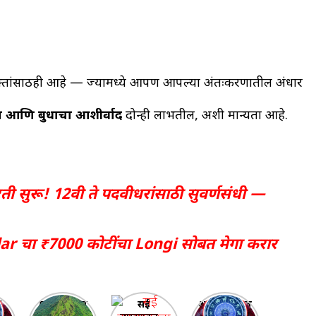
 भक्तांसाठीही आहे — ज्यामध्ये आपण आपल्या अंतःकरणातील अंधार
ा आणि बुधाचा आशीर्वाद
दोन्ही लाभतील, अशी मान्यता आहे.
ती सुरू! 12वी ते पदवीधरांसाठी सुवर्णसंधी —
olar चा ₹7000 कोटींचा Longi सोबत मेगा करार
6
महाराष्ट्रातील
सई
आदित्य-मंगल