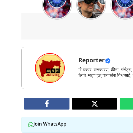
राशिभविष्य
लॉन्च केला
ऑक्टोबर
27 Oct – 2
जबरदस्त
2025
Nov 2025:
Galaxy XR
साप्ताहि
पैसा, नोकरी,
हेडसेट
राशीभविष्य
फ्लॅट! तुमचं
महालक्ष्म
नशीब काय
योगात
सांगतं?
चमकणार 
राशींचं
नशीब!”
Reporter
मी पत्रकार. राजकारण, क्रीडा, गॅजेट्
ठेवते. माझा हेतू वाचकांना विश्वासा
Join WhatsApp