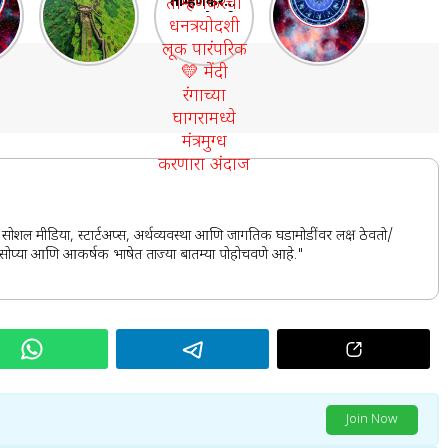
१० प्रसिद्ध
ताम्हणकरचा
योग 2025:
आणि सर्वात
धनत्रयोदशी
भाग्याचा
क
मोठे किल्ले |
लूक पारंपरिक
आठवडा सुरू
 |
Top 10
💛 मेंदी
ी
Forts in
रंगाच्या
Maharasht
घागरामध्ये
७
ra
मंत्रमुग्ध
करणारा
अंदाज
स, सोशल मीडिया, स्टार्टअप्स, अर्थव्यवस्था आणि जागतिक घडामोडींवर लक्ष ठेवतो/
र्ह, सोप्या आणि आकर्षक भाषेत ताज्या बातम्या पोहोचवणे आहे."
Join Now