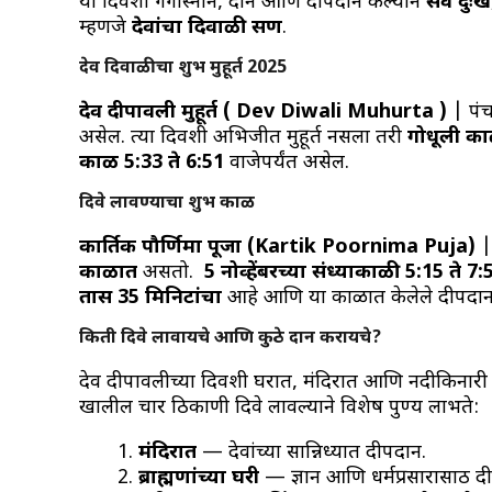
या दिवशी गंगास्नान, दान आणि दीपदान केल्याने
सर्व दु
म्हणजे
देवांचा दिवाळी सण
.
देव दिवाळीचा शुभ मुहूर्त 2025
देव दीपावली मुहूर्त ( Dev Diwali Muhurta )
| पंच
असेल. त्या दिवशी अभिजीत मुहूर्त नसला तरी
गोधूली का
काळ 5:33 ते 6:51
वाजेपर्यंत असेल.
दिवे लावण्याचा शुभ काळ
कार्तिक पौर्णिमा पूजा (Kartik Poornima Puja)
|
काळात
असतो.
5 नोव्हेंबरच्या संध्याकाळी 5:15 ते 7:
तास 35 मिनिटांचा
आहे आणि या काळात केलेले दीपदान अ
किती दिवे लावायचे आणि कुठे दान करायचे?
देव दीपावलीच्या दिवशी घरात, मंदिरात आणि नदीकिनारी 
खालील चार ठिकाणी दिवे लावल्याने विशेष पुण्य लाभते:
मंदिरात
— देवांच्या सान्निध्यात दीपदान.
ब्राह्मणांच्या घरी
— ज्ञान आणि धर्मप्रसारासाठी द