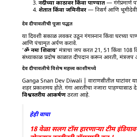
नदीच्या काठावर किंवा पाण्यात
— गंगेप्रमाणे प
शेतात किंवा जमिनीवर
— निसर्ग आणि भूमीदेवी
देव दीपावलीची पूजा पद्धत
या दिवशी सकाळी लवकर उठून गंगास्नान किंवा घरच्या पाण्य
आणि पंचामृत अर्पण करावे.
‘
ॐ नमः शिवाय
’ मंत्राचा जप करत 21, 51 किंवा 108 दिव
संध्याकाळी प्रदोष काळात दीपदान करून आरती, मंत्रजप
देव दीपावलीचे विशेष महत्त्व काशीमध्ये
Ganga Snan Dev Diwali | वाराणसीतील घाटांवर या 
शहर प्रकाशमय होते. गंगा आरतीचा नजारा पाहण्यासाठी 
विश्वस्तरीय आकर्षण
ठरला आहे.
हेही वाचा
18 वेळा सलग टॉस हारणाऱ्या टीम इंडियावर