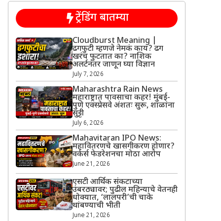
ट्रेंडिंग बातम्या
Cloudburst Meaning |
ढगफुटी म्हणजे नेमकं काय? ढग
खरंच फुटतात का? नाशिक
अलर्टनंतर जाणून घ्या विज्ञान
July 7, 2026
Maharashtra Rain News
महाराष्ट्रात पावसाचा कहर! मुंबई-
पुणे एक्स्प्रेसवे अंशतः सुरू, शाळांना
सुट्टी
July 6, 2026
Mahavitaran IPO News:
महावितरणचे खासगीकरण होणार?
वर्कर्स फेडरेशनचा मोठा आरोप
June 21, 2026
एसटी आर्थिक संकटाच्या
उंबरठ्यावर; पुढील महिन्याचे वेतनही
धोक्यात, ‘लालपरी’ची चाके
थांबण्याची भीती
June 21, 2026