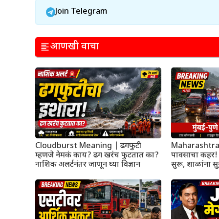
Join Telegram
आणखी वाचा
Cloudburst Meaning | ढगफुटी
Maharashtra R
म्हणजे नेमकं काय? ढग खरंच फुटतात का?
पावसाचा कहर! मुं
नाशिक अलर्टनंतर जाणून घ्या विज्ञान
सुरू, शाळांना सुट्