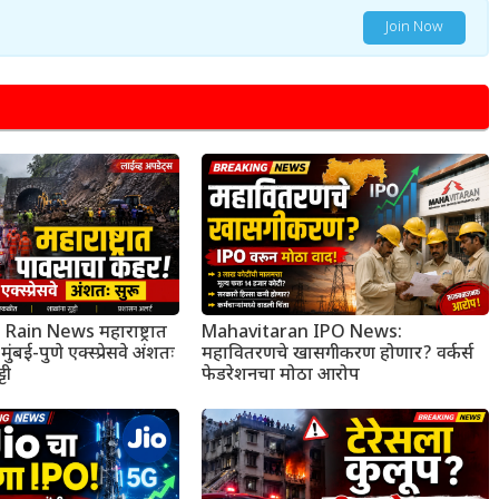
Join Now
ain News महाराष्ट्रात
Mahavitaran IPO News:
बई-पुणे एक्स्प्रेसवे अंशतः
महावितरणचे खासगीकरण होणार? वर्कर्स
टी
फेडरेशनचा मोठा आरोप