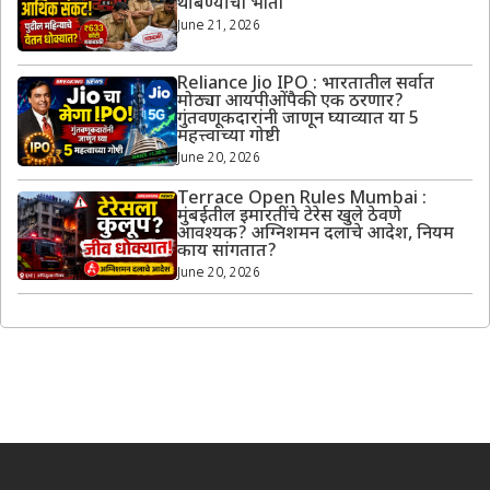
थांबण्याची भीती
June 21, 2026
Reliance Jio IPO : भारतातील सर्वात
मोठ्या आयपीओंपैकी एक ठरणार?
गुंतवणूकदारांनी जाणून घ्याव्यात या 5
महत्त्वाच्या गोष्टी
June 20, 2026
Terrace Open Rules Mumbai :
मुंबईतील इमारतींचे टेरेस खुले ठेवणे
आवश्यक? अग्निशमन दलाचे आदेश, नियम
काय सांगतात?
June 20, 2026