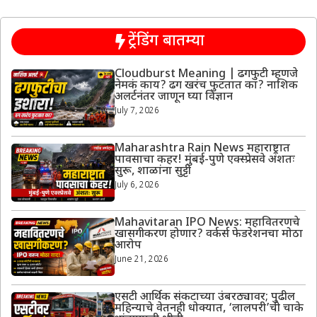
ट्रेंडिंग बातम्या
Cloudburst Meaning | ढगफुटी म्हणजे
नेमकं काय? ढग खरंच फुटतात का? नाशिक
अलर्टनंतर जाणून घ्या विज्ञान
July 7, 2026
Maharashtra Rain News महाराष्ट्रात
पावसाचा कहर! मुंबई-पुणे एक्स्प्रेसवे अंशतः
सुरू, शाळांना सुट्टी
July 6, 2026
Mahavitaran IPO News: महावितरणचे
खासगीकरण होणार? वर्कर्स फेडरेशनचा मोठा
आरोप
June 21, 2026
एसटी आर्थिक संकटाच्या उंबरठ्यावर; पुढील
महिन्याचे वेतनही धोक्यात, ‘लालपरी’ची चाके