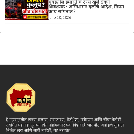
मुंबईतील इमारतींचे टेरेस खुले ठेवणे
आवश्यक? अग्निशमन दलाचे आदेश, नियम
काय सांगतात?
June 20, 2026
हे महाराष्ट्रातील ताज्या बातम्या, राजकारण, शेती, क्रीडा, मनोरंजन आणि जीवनशैलीशी
संबंधित घडामोडी तुमच्यापर्यंत पोहोचवणारं एक विश्वासार्ह व्यासपीठ आहे.इथे तुम्हाला
मिळेल खरी आणि सोपी माहिती, थेट मराठीत.