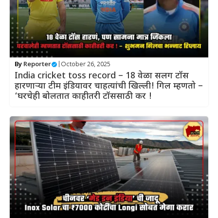
By
Reporter
|
October 26, 2025
India cricket toss record – 18 वेळा सलग टॉस
हारणाऱ्या टीम इंडियावर चाहत्यांची खिल्ली! गिल म्हणतो –
‘घरचेही बोलतात काहीतरी टॉससाठी कर !