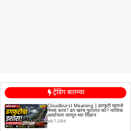
ट्रेंडिंग बातम्या
Cloudburst Meaning | ढगफुटी म्हणजे
नेमकं काय? ढग खरंच फुटतात का? नाशिक
अलर्टनंतर जाणून घ्या विज्ञान
July 7, 2026