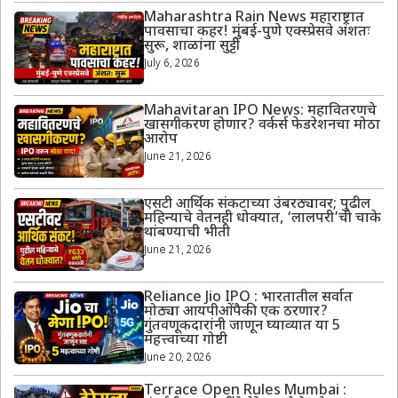
Maharashtra Rain News महाराष्ट्रात
पावसाचा कहर! मुंबई-पुणे एक्स्प्रेसवे अंशतः
सुरू, शाळांना सुट्टी
July 6, 2026
Mahavitaran IPO News: महावितरणचे
खासगीकरण होणार? वर्कर्स फेडरेशनचा मोठा
आरोप
June 21, 2026
एसटी आर्थिक संकटाच्या उंबरठ्यावर; पुढील
महिन्याचे वेतनही धोक्यात, ‘लालपरी’ची चाके
थांबण्याची भीती
June 21, 2026
Reliance Jio IPO : भारतातील सर्वात
मोठ्या आयपीओंपैकी एक ठरणार?
गुंतवणूकदारांनी जाणून घ्याव्यात या 5
महत्त्वाच्या गोष्टी
June 20, 2026
Terrace Open Rules Mumbai :