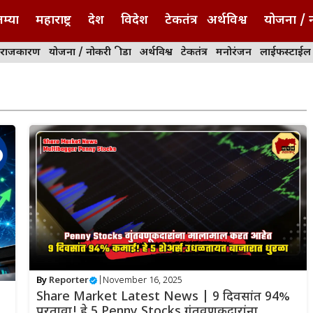
म्या
महाराष्ट्र
देश
विदेश
टेकतंत्र
अर्थविश्व
योजना / 
राजकारण
योजना / नोकरी
क्रीडा
अर्थविश्व
टेकतंत्र
मनोरंजन
लाईफस्टाईल
By
Reporter
|
November 16, 2025
Share Market Latest News | 9 दिवसांत 94%
परतावा! हे 5 Penny Stocks गुंतवणूकदारांना