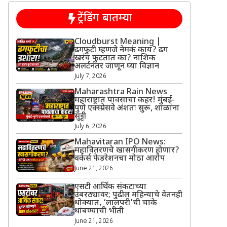
ट्रेंडिंग बातम्या
Cloudburst Meaning |
ढगफुटी म्हणजे नेमकं काय? ढग
खरंच फुटतात का? नाशिक
अलर्टनंतर जाणून घ्या विज्ञान
July 7, 2026
Maharashtra Rain News
महाराष्ट्रात पावसाचा कहर! मुंबई-
पुणे एक्स्प्रेसवे अंशतः सुरू, शाळांना
सुट्टी
July 6, 2026
Mahavitaran IPO News:
महावितरणचे खासगीकरण होणार?
वर्कर्स फेडरेशनचा मोठा आरोप
June 21, 2026
एसटी आर्थिक संकटाच्या
उंबरठ्यावर; पुढील महिन्याचे वेतनही
धोक्यात, ‘लालपरी’ची चाके
थांबण्याची भीती
June 21, 2026