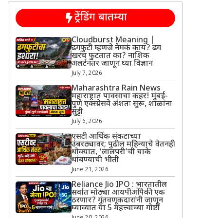
ट्रेंडिंग बातम्या
Cloudburst Meaning |
ढगफुटी म्हणजे नेमकं काय? ढग
खरंच फुटतात का? नाशिक
अलर्टनंतर जाणून घ्या विज्ञान
July 7, 2026
Maharashtra Rain News
महाराष्ट्रात पावसाचा कहर! मुंबई-
पुणे एक्स्प्रेसवे अंशतः सुरू, शाळांना
सुट्टी
July 6, 2026
एसटी आर्थिक संकटाच्या
उंबरठ्यावर; पुढील महिन्याचे वेतनही
धोक्यात, ‘लालपरी’ची चाके
थांबण्याची भीती
June 21, 2026
Reliance Jio IPO : भारतातील
सर्वात मोठ्या आयपीओंपैकी एक
ठरणार? गुंतवणूकदारांनी जाणून
घ्याव्यात या 5 महत्त्वाच्या गोष्टी