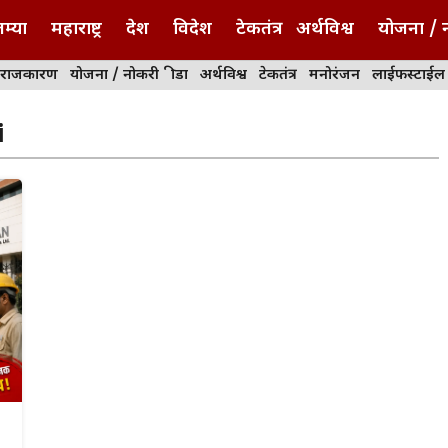
म्या
महाराष्ट्र
देश
विदेश
टेकतंत्र
अर्थविश्व
योजना / 
राजकारण
योजना / नोकरी
क्रीडा
अर्थविश्व
टेकतंत्र
मनोरंजन
लाईफस्टाईल
i