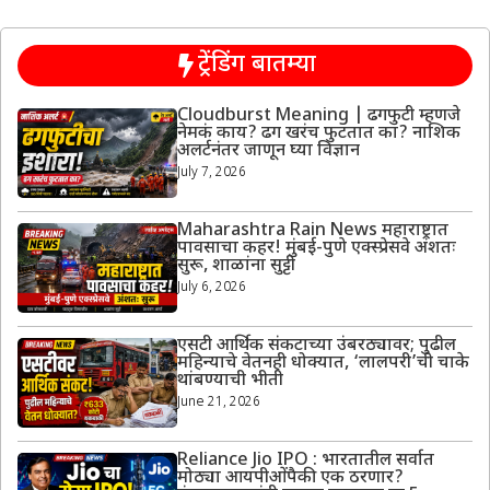
ट्रेंडिंग बातम्या
Cloudburst Meaning | ढगफुटी म्हणजे
नेमकं काय? ढग खरंच फुटतात का? नाशिक
अलर्टनंतर जाणून घ्या विज्ञान
July 7, 2026
Maharashtra Rain News महाराष्ट्रात
पावसाचा कहर! मुंबई-पुणे एक्स्प्रेसवे अंशतः
सुरू, शाळांना सुट्टी
July 6, 2026
एसटी आर्थिक संकटाच्या उंबरठ्यावर; पुढील
महिन्याचे वेतनही धोक्यात, ‘लालपरी’ची चाके
थांबण्याची भीती
June 21, 2026
Reliance Jio IPO : भारतातील सर्वात
मोठ्या आयपीओंपैकी एक ठरणार?