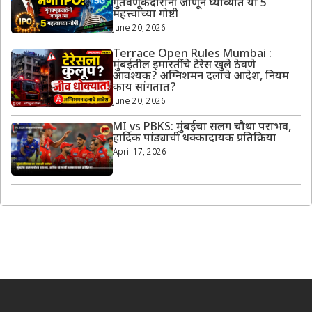
गुंतवणूकदारांनी जाणून घ्याव्यात या 5
महत्त्वाच्या गोष्टी
June 20, 2026
Terrace Open Rules Mumbai :
मुंबईतील इमारतींचे टेरेस खुले ठेवणे
आवश्यक? अग्निशमन दलाचे आदेश, नियम
काय सांगतात?
June 20, 2026
MI vs PBKS: मुंबईचा सलग चौथा पराभव,
हार्दिक पांड्याची धक्कादायक प्रतिक्रिया
April 17, 2026