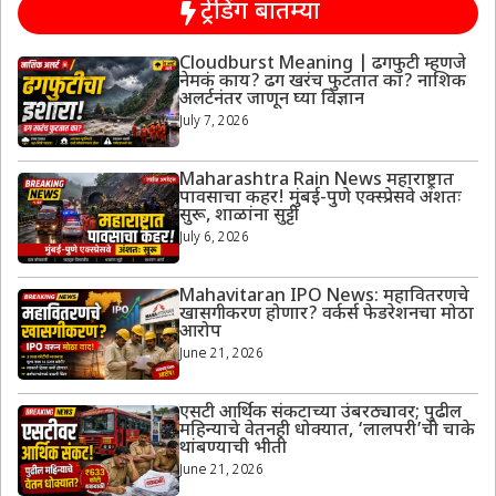
ट्रेंडिंग बातम्या
Cloudburst Meaning | ढगफुटी म्हणजे
नेमकं काय? ढग खरंच फुटतात का? नाशिक
अलर्टनंतर जाणून घ्या विज्ञान
July 7, 2026
Maharashtra Rain News महाराष्ट्रात
पावसाचा कहर! मुंबई-पुणे एक्स्प्रेसवे अंशतः
सुरू, शाळांना सुट्टी
July 6, 2026
Mahavitaran IPO News: महावितरणचे
खासगीकरण होणार? वर्कर्स फेडरेशनचा मोठा
आरोप
June 21, 2026
एसटी आर्थिक संकटाच्या उंबरठ्यावर; पुढील
महिन्याचे वेतनही धोक्यात, ‘लालपरी’ची चाके
थांबण्याची भीती
June 21, 2026