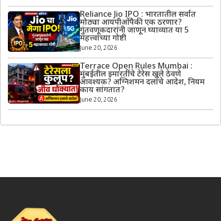
Reliance Jio IPO : भारतातील सर्वात
मोठ्या आयपीओंपैकी एक ठरणार?
गुंतवणूकदारांनी जाणून घ्याव्यात या 5
महत्त्वाच्या गोष्टी
June 20, 2026
Terrace Open Rules Mumbai :
मुंबईतील इमारतींचे टेरेस खुले ठेवणे
आवश्यक? अग्निशमन दलाचे आदेश, नियम
काय सांगतात?
June 20, 2026