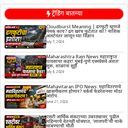
ट्रेंडिंग बातम्या
Cloudburst Meaning | ढगफुटी म्हणजे
नेमकं काय? ढग खरंच फुटतात का? नाशिक
अलर्टनंतर जाणून घ्या विज्ञान
July 7, 2026
Maharashtra Rain News महाराष्ट्रात
पावसाचा कहर! मुंबई-पुणे एक्स्प्रेसवे अंशतः
सुरू, शाळांना सुट्टी
July 6, 2026
Mahavitaran IPO News: महावितरणचे
खासगीकरण होणार? वर्कर्स फेडरेशनचा मोठा
आरोप
June 21, 2026
एसटी आर्थिक संकटाच्या उंबरठ्यावर; पुढील
महिन्याचे वेतनही धोक्यात, ‘लालपरी’ची चाके
थांबण्याची भीती