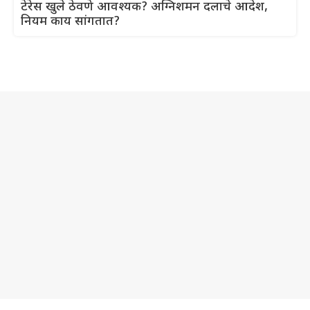
टेरेस खुले ठेवणे आवश्यक? अग्निशमन दलाचे आदेश,
नियम काय सांगतात?